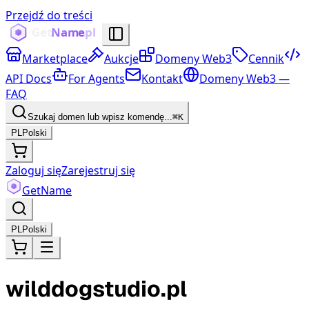
Przejdź do treści
Marketplace
Aukcje
Domeny Web3
Cennik
API Docs
For Agents
Kontakt
Domeny Web3 —
FAQ
Szukaj domen lub wpisz komendę...
⌘K
PL
Polski
Zaloguj się
Zarejestruj się
Get
Name
PL
Polski
wilddogstudio.pl