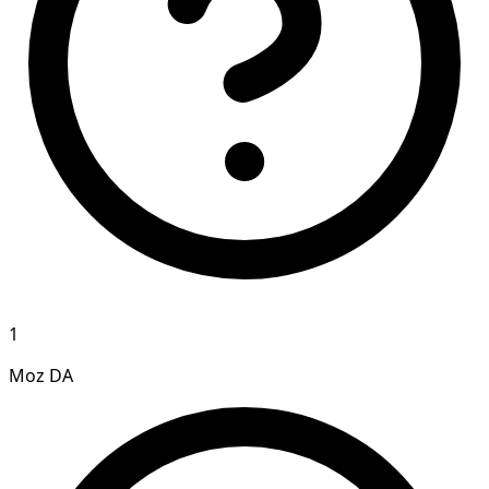
1
Moz DA