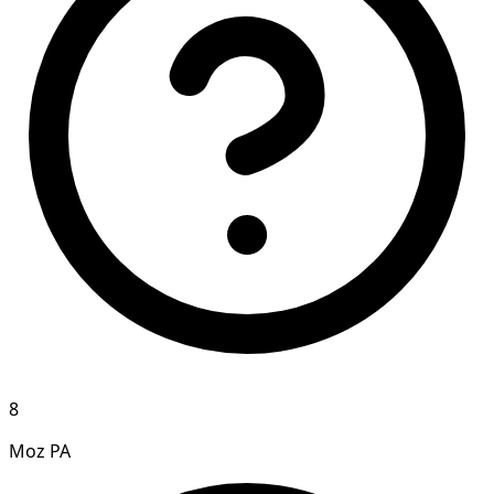
8
Moz PA