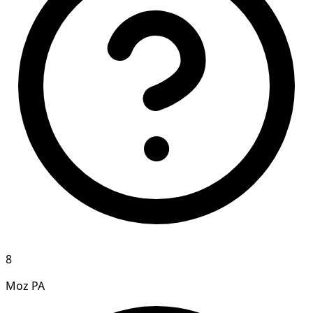
8
Moz PA