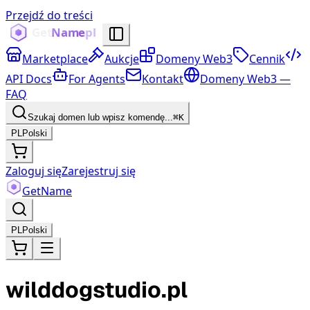
Przejdź do treści
Marketplace
Aukcje
Domeny Web3
Cennik
API Docs
For Agents
Kontakt
Domeny Web3 —
FAQ
Szukaj domen lub wpisz komendę...
⌘K
PL
Polski
Zaloguj się
Zarejestruj się
Get
Name
PL
Polski
wilddogstudio.pl