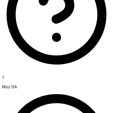
1
Moz DA