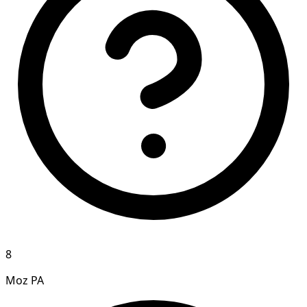
8
Moz PA