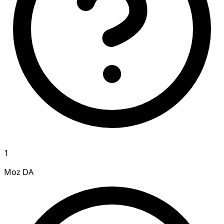
1
Moz DA