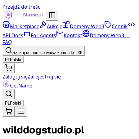
Przejdź do treści
Marketplace
Aukcje
Domeny Web3
Cennik
API Docs
For Agents
Kontakt
Domeny Web3 —
FAQ
Szukaj domen lub wpisz komendę...
⌘K
PL
Polski
Zaloguj się
Zarejestruj się
Get
Name
PL
Polski
wilddogstudio.pl