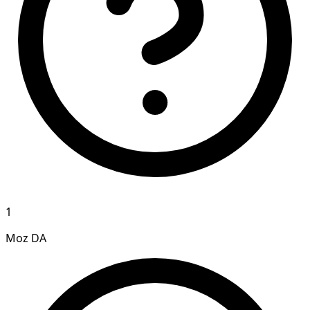
1
Moz DA