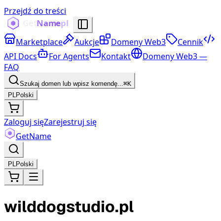
Przejdź do treści
Marketplace
Aukcje
Domeny Web3
Cennik
API Docs
For Agents
Kontakt
Domeny Web3 —
FAQ
Szukaj domen lub wpisz komendę...
⌘K
PL
Polski
Zaloguj się
Zarejestruj się
Get
Name
PL
Polski
wilddogstudio.pl