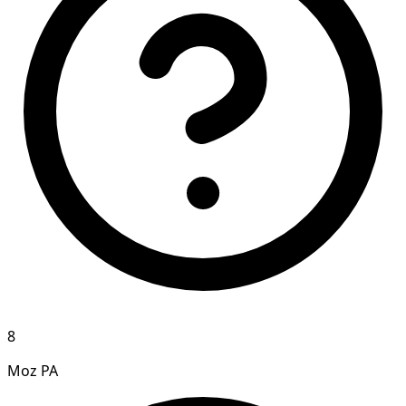
8
Moz PA