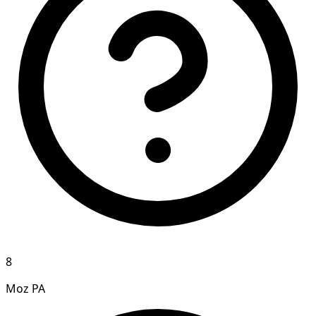
8
Moz PA