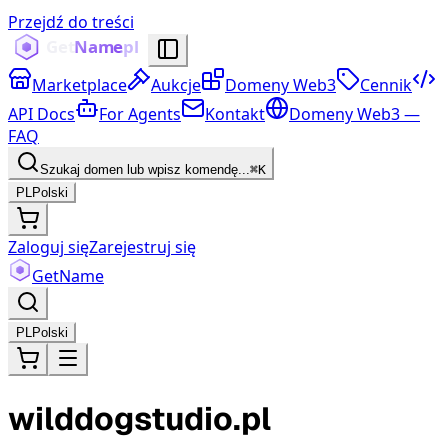
Przejdź do treści
Marketplace
Aukcje
Domeny Web3
Cennik
API Docs
For Agents
Kontakt
Domeny Web3 —
FAQ
Szukaj domen lub wpisz komendę...
⌘K
PL
Polski
Zaloguj się
Zarejestruj się
Get
Name
PL
Polski
wilddogstudio.pl