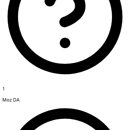
1
Moz DA