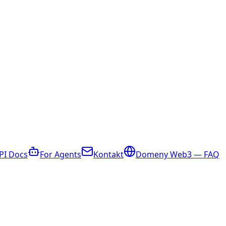
PI Docs
For Agents
Kontakt
Domeny Web3 — FAQ