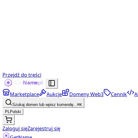
Przejdź do treści
Marketplace
Aukcje
Domeny Web3
Cennik
A
Szukaj domen lub wpisz komendę...
⌘K
PL
Polski
Zaloguj się
Zarejestruj się
Get
Name