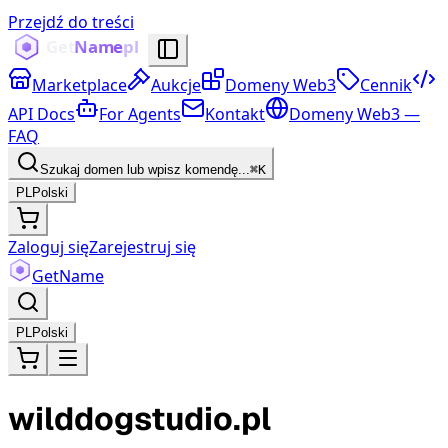
Przejdź do treści
Marketplace
Aukcje
Domeny Web3
Cennik
API Docs
For Agents
Kontakt
Domeny Web3 —
FAQ
Szukaj domen lub wpisz komendę...
⌘K
PL
Polski
Zaloguj się
Zarejestruj się
Get
Name
PL
Polski
wilddogstudio.pl