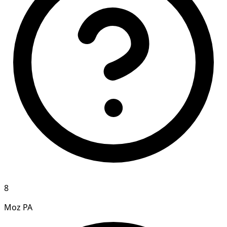
8
Moz PA