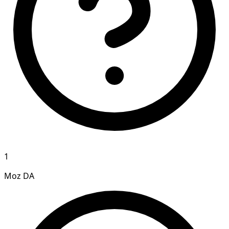
1
Moz DA