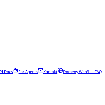
PI Docs
For Agents
Kontakt
Domeny Web3 — FAQ