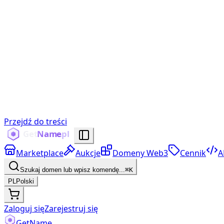
Przejdź do treści
Marketplace
Aukcje
Domeny Web3
Cennik
A
Szukaj domen lub wpisz komendę...
⌘K
PL
Polski
Zaloguj się
Zarejestruj się
Get
Name