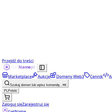
Przejdź do treści
Marketplace
Aukcje
Domeny Web3
Cennik
A
Szukaj domen lub wpisz komendę...
⌘K
PL
Polski
Zaloguj się
Zarejestruj się
Get
Name