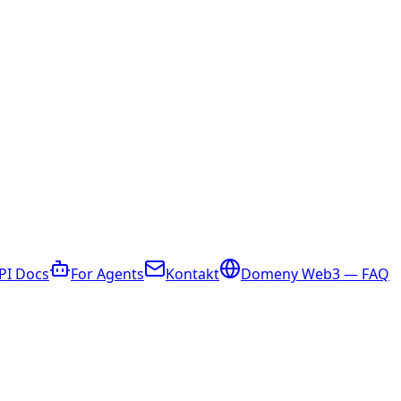
PI Docs
For Agents
Kontakt
Domeny Web3 — FAQ