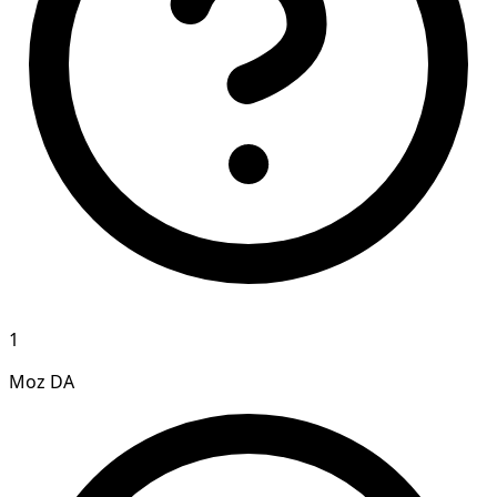
1
Moz DA