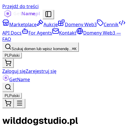
Przejdź do treści
Marketplace
Aukcje
Domeny Web3
Cennik
API Docs
For Agents
Kontakt
Domeny Web3 —
FAQ
Szukaj domen lub wpisz komendę...
⌘K
PL
Polski
Zaloguj się
Zarejestruj się
Get
Name
PL
Polski
wilddogstudio.pl