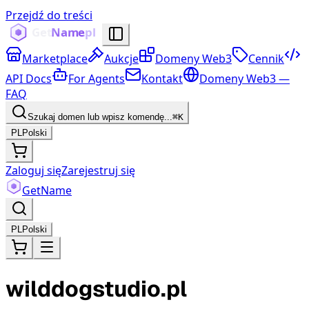
Przejdź do treści
Marketplace
Aukcje
Domeny Web3
Cennik
API Docs
For Agents
Kontakt
Domeny Web3 —
FAQ
Szukaj domen lub wpisz komendę...
⌘K
PL
Polski
Zaloguj się
Zarejestruj się
Get
Name
PL
Polski
wilddogstudio.pl