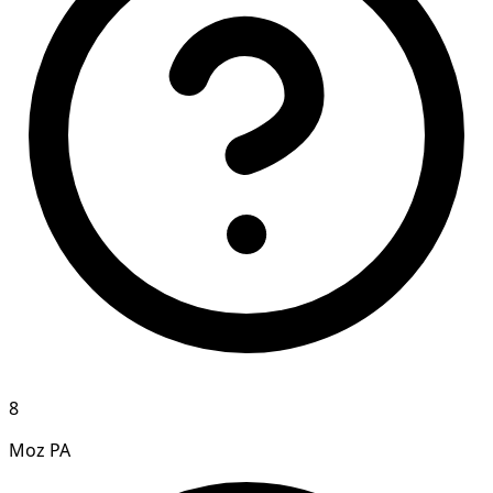
8
Moz PA