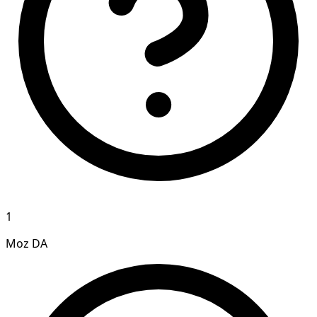
1
Moz DA