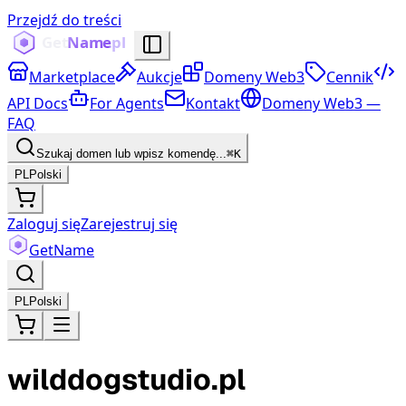
Przejdź do treści
Marketplace
Aukcje
Domeny Web3
Cennik
API Docs
For Agents
Kontakt
Domeny Web3 —
FAQ
Szukaj domen lub wpisz komendę...
⌘K
PL
Polski
Zaloguj się
Zarejestruj się
Get
Name
PL
Polski
wilddogstudio.pl