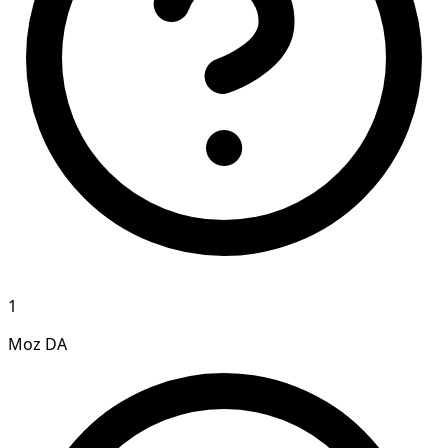
1
Moz DA