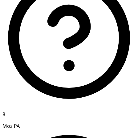
8
Moz PA