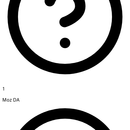
1
Moz DA