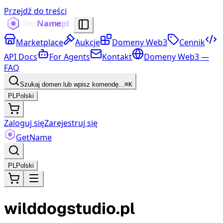
Przejdź do treści
Marketplace
Aukcje
Domeny Web3
Cennik
API Docs
For Agents
Kontakt
Domeny Web3 —
FAQ
Szukaj domen lub wpisz komendę...
⌘K
PL
Polski
Zaloguj się
Zarejestruj się
Get
Name
PL
Polski
wilddogstudio.pl