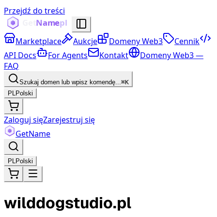
Przejdź do treści
Marketplace
Aukcje
Domeny Web3
Cennik
API Docs
For Agents
Kontakt
Domeny Web3 —
FAQ
Szukaj domen lub wpisz komendę...
⌘K
PL
Polski
Zaloguj się
Zarejestruj się
Get
Name
PL
Polski
wilddogstudio.pl