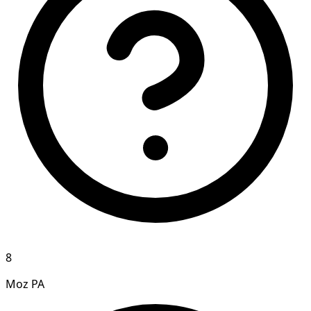
8
Moz PA