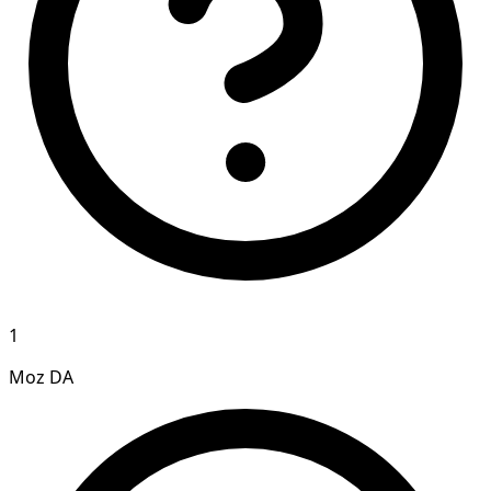
1
Moz DA