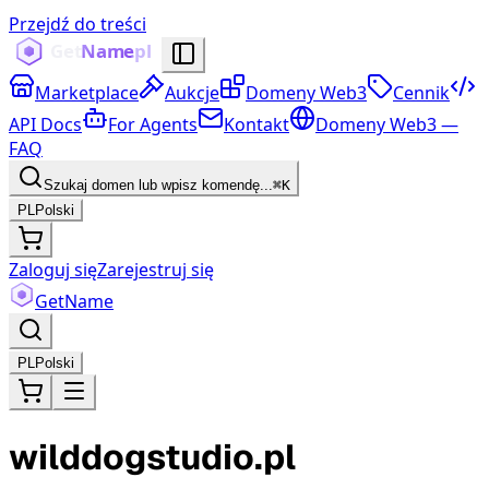
Przejdź do treści
Marketplace
Aukcje
Domeny Web3
Cennik
API Docs
For Agents
Kontakt
Domeny Web3 —
FAQ
Szukaj domen lub wpisz komendę...
⌘K
PL
Polski
Zaloguj się
Zarejestruj się
Get
Name
PL
Polski
wilddogstudio.pl