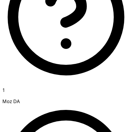
1
Moz DA