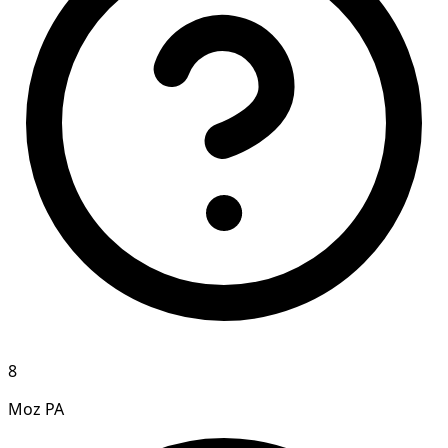
8
Moz PA