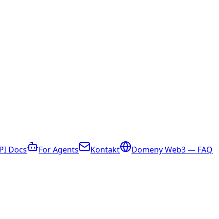
PI Docs
For Agents
Kontakt
Domeny Web3 — FAQ