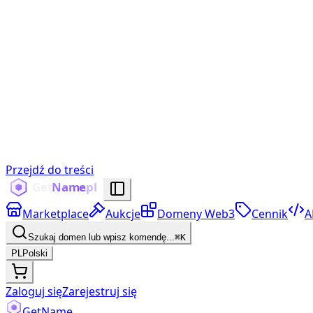
Przejdź do treści
Marketplace
Aukcje
Domeny Web3
Cennik
A
Szukaj domen lub wpisz komendę...
⌘K
PL
Polski
Zaloguj się
Zarejestruj się
Get
Name