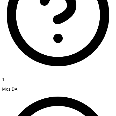
1
Moz DA