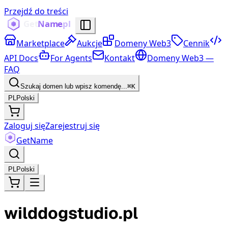
Przejdź do treści
Marketplace
Aukcje
Domeny Web3
Cennik
API Docs
For Agents
Kontakt
Domeny Web3 —
FAQ
Szukaj domen lub wpisz komendę...
⌘K
PL
Polski
Zaloguj się
Zarejestruj się
Get
Name
PL
Polski
wilddogstudio.pl