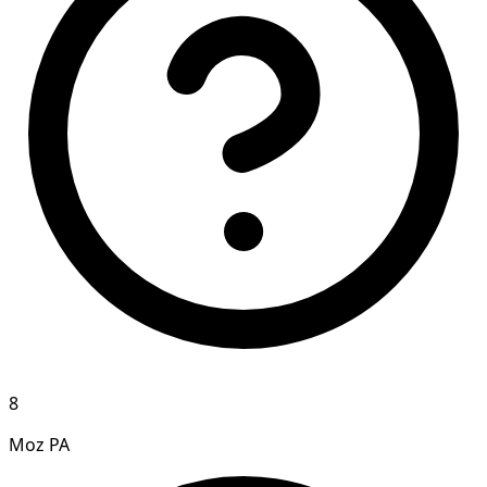
8
Moz PA