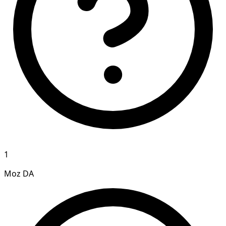
1
Moz DA