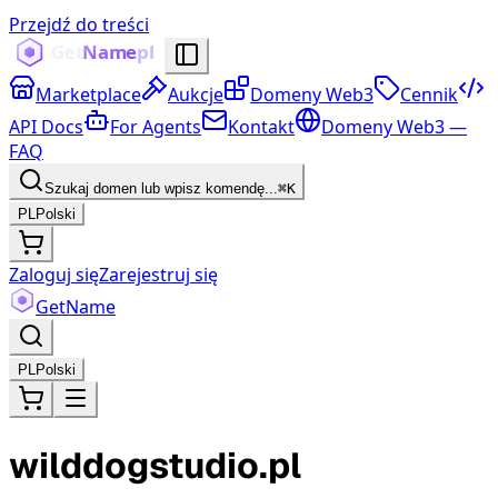
Przejdź do treści
Marketplace
Aukcje
Domeny Web3
Cennik
API Docs
For Agents
Kontakt
Domeny Web3 —
FAQ
Szukaj domen lub wpisz komendę...
⌘K
PL
Polski
Zaloguj się
Zarejestruj się
Get
Name
PL
Polski
wilddogstudio.pl