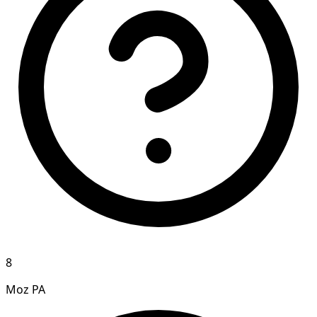
8
Moz PA