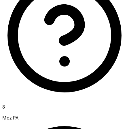
8
Moz PA