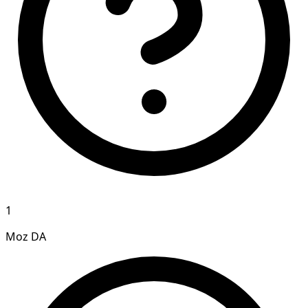
1
Moz DA