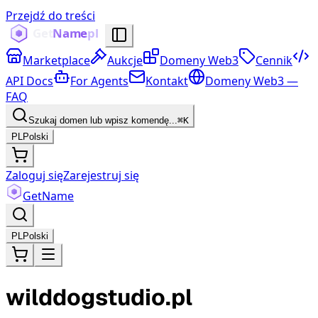
Przejdź do treści
Marketplace
Aukcje
Domeny Web3
Cennik
API Docs
For Agents
Kontakt
Domeny Web3 —
FAQ
Szukaj domen lub wpisz komendę...
⌘K
PL
Polski
Zaloguj się
Zarejestruj się
Get
Name
PL
Polski
wilddogstudio.pl