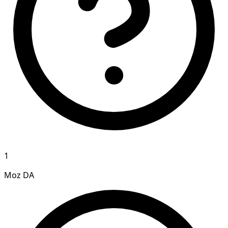
1
Moz DA