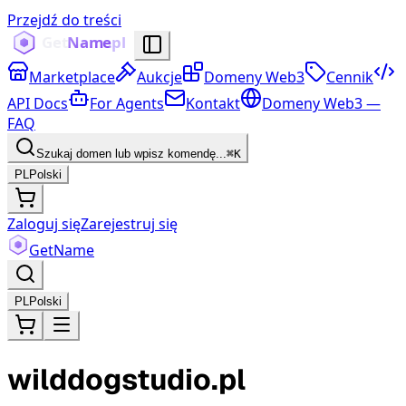
Przejdź do treści
Marketplace
Aukcje
Domeny Web3
Cennik
API Docs
For Agents
Kontakt
Domeny Web3 —
FAQ
Szukaj domen lub wpisz komendę...
⌘K
PL
Polski
Zaloguj się
Zarejestruj się
Get
Name
PL
Polski
wilddogstudio.pl