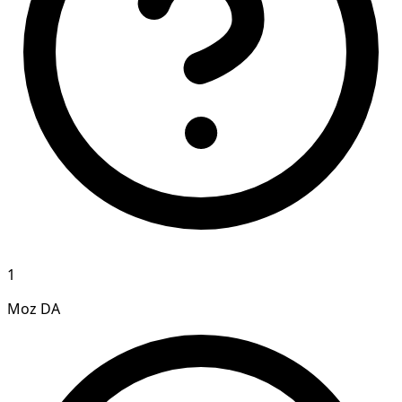
1
Moz DA