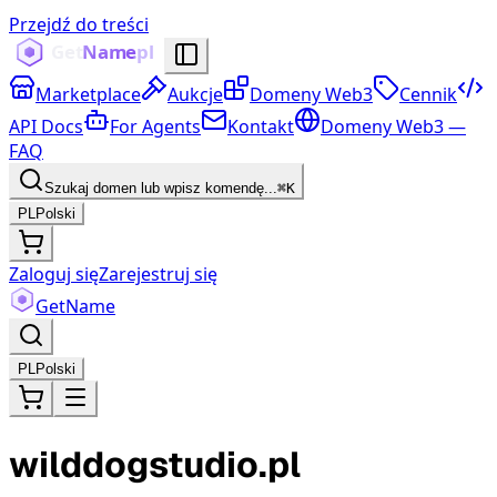
Przejdź do treści
Marketplace
Aukcje
Domeny Web3
Cennik
API Docs
For Agents
Kontakt
Domeny Web3 —
FAQ
Szukaj domen lub wpisz komendę...
⌘K
PL
Polski
Zaloguj się
Zarejestruj się
Get
Name
PL
Polski
wilddogstudio.pl