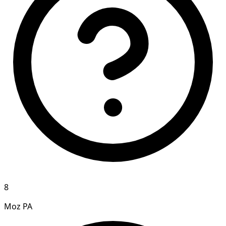
8
Moz PA