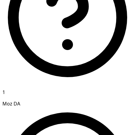
1
Moz DA