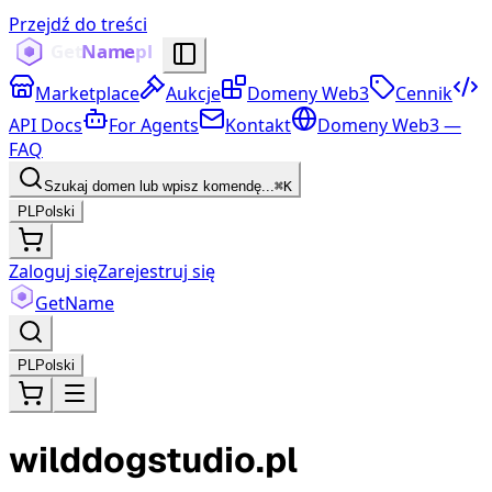
Przejdź do treści
Marketplace
Aukcje
Domeny Web3
Cennik
API Docs
For Agents
Kontakt
Domeny Web3 —
FAQ
Szukaj domen lub wpisz komendę...
⌘K
PL
Polski
Zaloguj się
Zarejestruj się
Get
Name
PL
Polski
wilddogstudio.pl