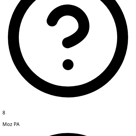
8
Moz PA