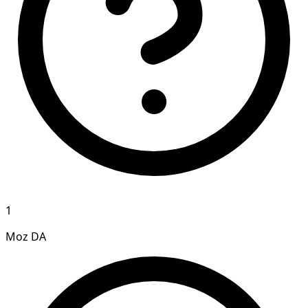
1
Moz DA