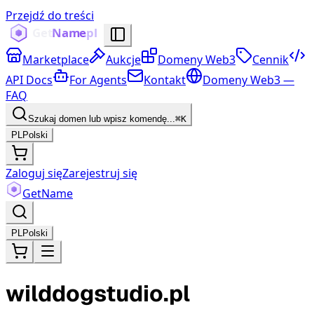
Przejdź do treści
Marketplace
Aukcje
Domeny Web3
Cennik
API Docs
For Agents
Kontakt
Domeny Web3 —
FAQ
Szukaj domen lub wpisz komendę...
⌘K
PL
Polski
Zaloguj się
Zarejestruj się
Get
Name
PL
Polski
wilddogstudio.pl