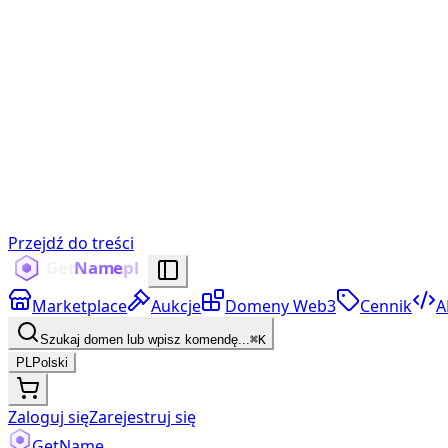
Przejdź do treści
Marketplace
Aukcje
Domeny Web3
Cennik
A
Szukaj domen lub wpisz komendę...
⌘K
PL
Polski
Zaloguj się
Zarejestruj się
Get
Name