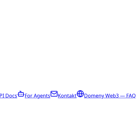
PI Docs
For Agents
Kontakt
Domeny Web3 — FAQ