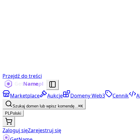
Przejdź do treści
Marketplace
Aukcje
Domeny Web3
Cennik
A
Szukaj domen lub wpisz komendę...
⌘K
PL
Polski
Zaloguj się
Zarejestruj się
Get
Name