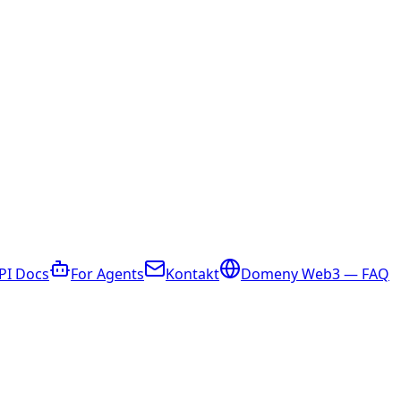
PI Docs
For Agents
Kontakt
Domeny Web3 — FAQ