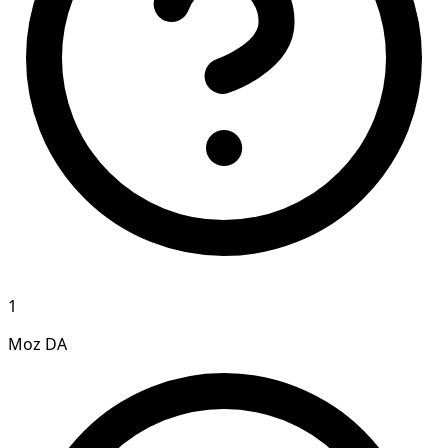
1
Moz DA