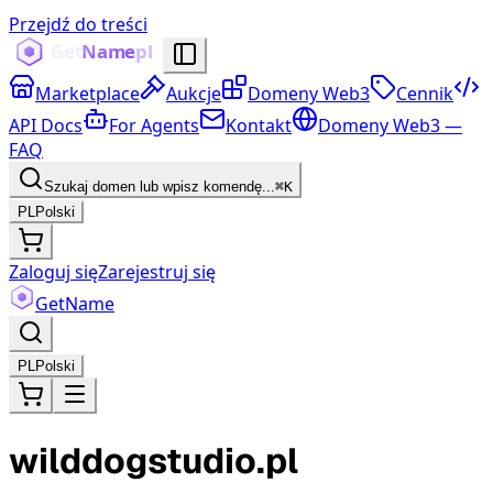
Przejdź do treści
Marketplace
Aukcje
Domeny Web3
Cennik
API Docs
For Agents
Kontakt
Domeny Web3 —
FAQ
Szukaj domen lub wpisz komendę...
⌘K
PL
Polski
Zaloguj się
Zarejestruj się
Get
Name
PL
Polski
wilddogstudio.pl