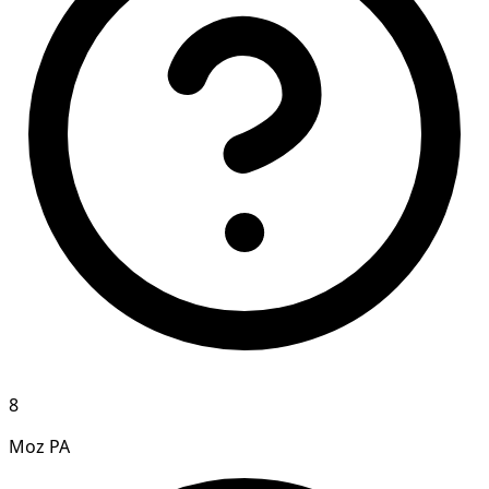
8
Moz PA