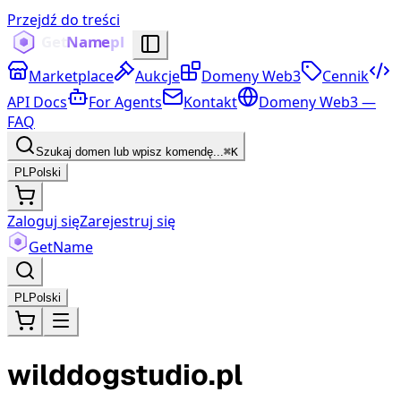
Przejdź do treści
Marketplace
Aukcje
Domeny Web3
Cennik
API Docs
For Agents
Kontakt
Domeny Web3 —
FAQ
Szukaj domen lub wpisz komendę...
⌘K
PL
Polski
Zaloguj się
Zarejestruj się
Get
Name
PL
Polski
wilddogstudio.pl