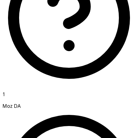
1
Moz DA