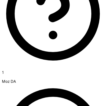
1
Moz DA