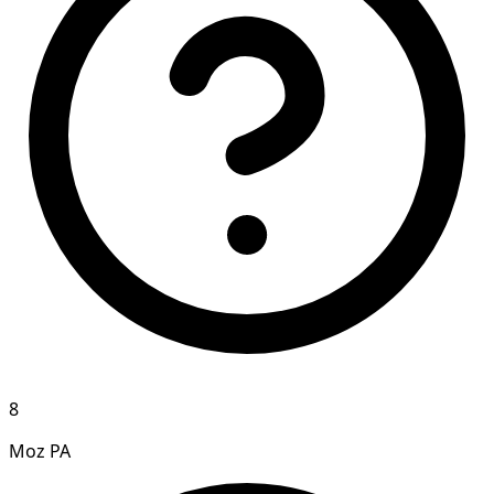
8
Moz PA