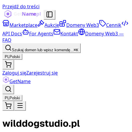
Przejdź do treści
Marketplace
Aukcje
Domeny Web3
Cennik
API Docs
For Agents
Kontakt
Domeny Web3 —
FAQ
Szukaj domen lub wpisz komendę...
⌘K
PL
Polski
Zaloguj się
Zarejestruj się
Get
Name
PL
Polski
wilddogstudio.pl