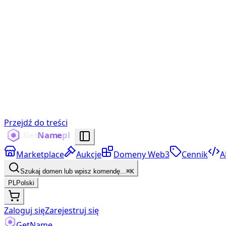
Przejdź do treści
Marketplace
Aukcje
Domeny Web3
Cennik
A
Szukaj domen lub wpisz komendę...
⌘K
PL
Polski
Zaloguj się
Zarejestruj się
Get
Name