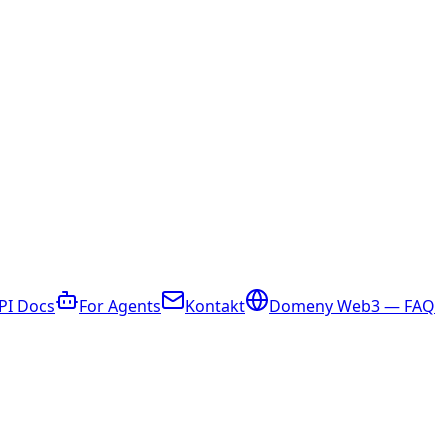
PI Docs
For Agents
Kontakt
Domeny Web3 — FAQ