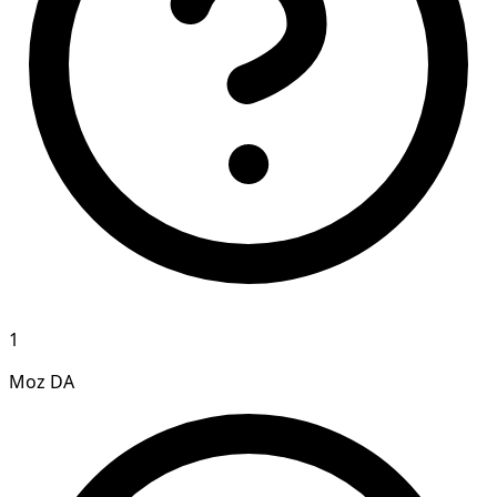
1
Moz DA