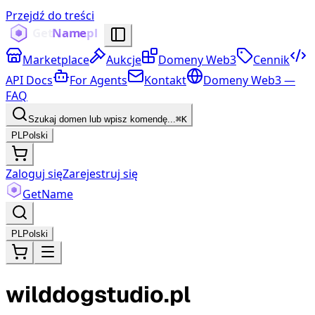
Przejdź do treści
Marketplace
Aukcje
Domeny Web3
Cennik
API Docs
For Agents
Kontakt
Domeny Web3 —
FAQ
Szukaj domen lub wpisz komendę...
⌘K
PL
Polski
Zaloguj się
Zarejestruj się
Get
Name
PL
Polski
wilddogstudio.pl