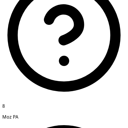
8
Moz PA