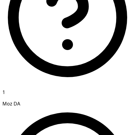
1
Moz DA