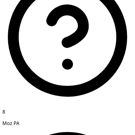
8
Moz PA