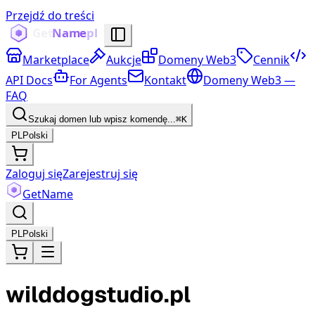
Przejdź do treści
Marketplace
Aukcje
Domeny Web3
Cennik
API Docs
For Agents
Kontakt
Domeny Web3 —
FAQ
Szukaj domen lub wpisz komendę...
⌘K
PL
Polski
Zaloguj się
Zarejestruj się
Get
Name
PL
Polski
wilddogstudio.pl