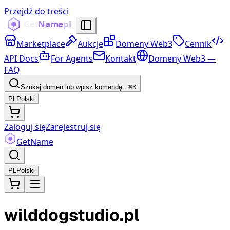
Przejdź do treści
Marketplace
Aukcje
Domeny Web3
Cennik
API Docs
For Agents
Kontakt
Domeny Web3 —
FAQ
Szukaj domen lub wpisz komendę...
⌘K
PL
Polski
Zaloguj się
Zarejestruj się
Get
Name
PL
Polski
wilddogstudio.pl