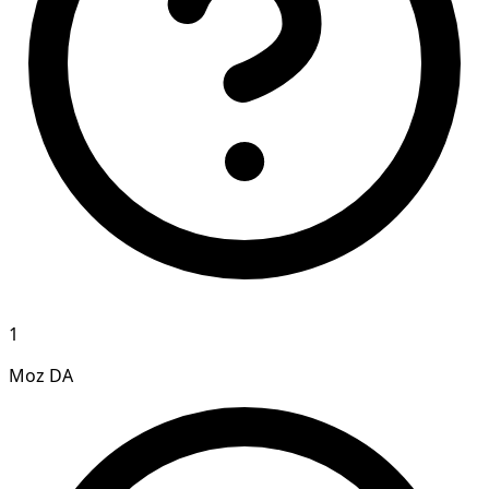
1
Moz DA