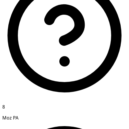
8
Moz PA