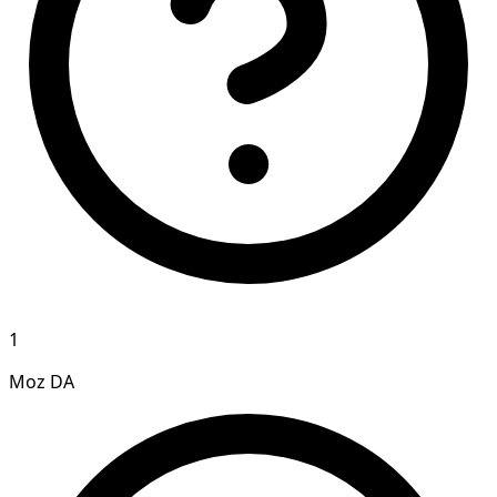
1
Moz DA