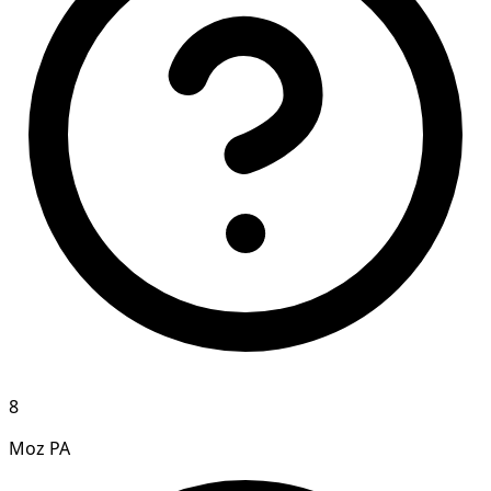
8
Moz PA