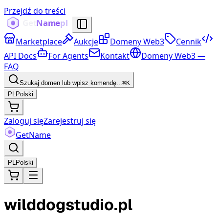
Przejdź do treści
Marketplace
Aukcje
Domeny Web3
Cennik
API Docs
For Agents
Kontakt
Domeny Web3 —
FAQ
Szukaj domen lub wpisz komendę...
⌘K
PL
Polski
Zaloguj się
Zarejestruj się
Get
Name
PL
Polski
wilddogstudio.pl