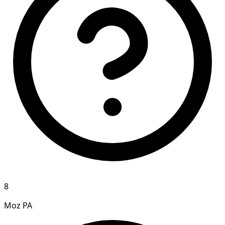
8
Moz PA