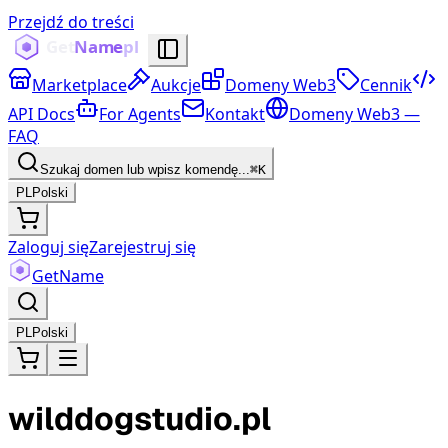
Przejdź do treści
Marketplace
Aukcje
Domeny Web3
Cennik
API Docs
For Agents
Kontakt
Domeny Web3 —
FAQ
Szukaj domen lub wpisz komendę...
⌘K
PL
Polski
Zaloguj się
Zarejestruj się
Get
Name
PL
Polski
wilddogstudio.pl