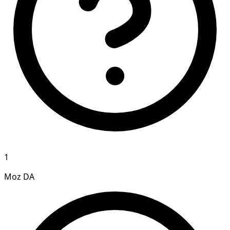
1
Moz DA