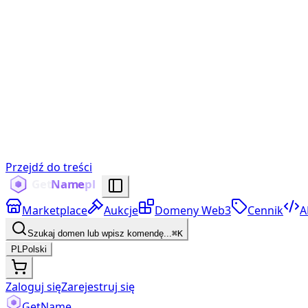
Przejdź do treści
Marketplace
Aukcje
Domeny Web3
Cennik
A
Szukaj domen lub wpisz komendę...
⌘K
PL
Polski
Zaloguj się
Zarejestruj się
Get
Name