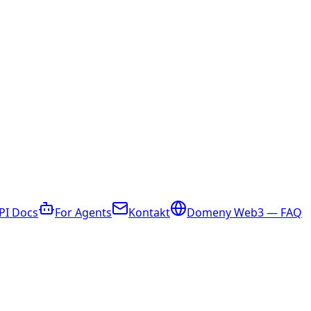
PI Docs
For Agents
Kontakt
Domeny Web3 — FAQ