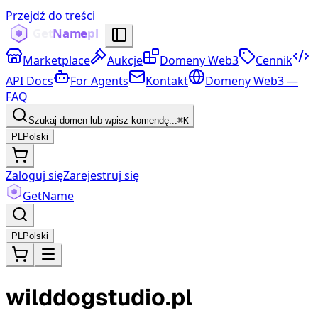
Przejdź do treści
Marketplace
Aukcje
Domeny Web3
Cennik
API Docs
For Agents
Kontakt
Domeny Web3 —
FAQ
Szukaj domen lub wpisz komendę...
⌘K
PL
Polski
Zaloguj się
Zarejestruj się
Get
Name
PL
Polski
wilddogstudio.pl