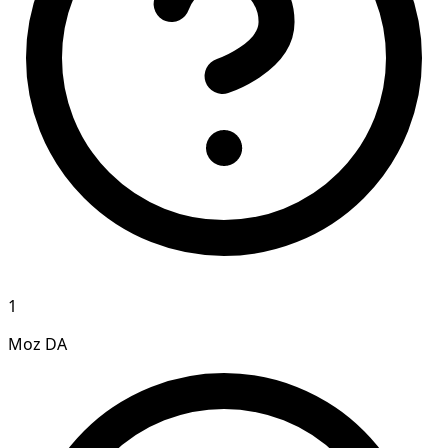
1
Moz DA