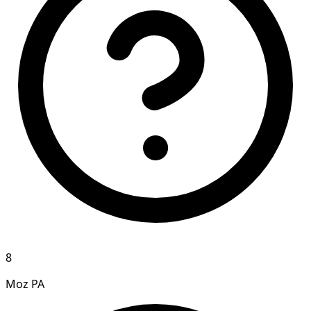
8
Moz PA