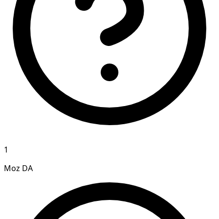
1
Moz DA