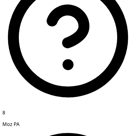
8
Moz PA