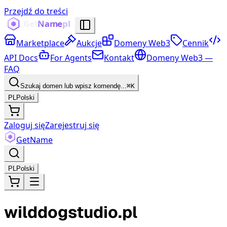
Przejdź do treści
Marketplace
Aukcje
Domeny Web3
Cennik
API Docs
For Agents
Kontakt
Domeny Web3 —
FAQ
Szukaj domen lub wpisz komendę...
⌘K
PL
Polski
Zaloguj się
Zarejestruj się
Get
Name
PL
Polski
wilddogstudio.pl