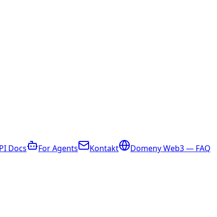
PI Docs
For Agents
Kontakt
Domeny Web3 — FAQ