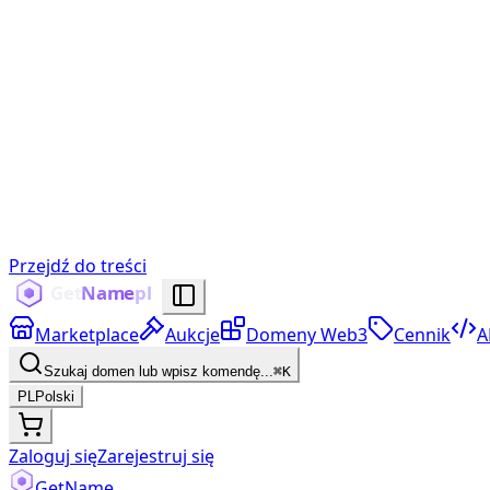
Przejdź do treści
Marketplace
Aukcje
Domeny Web3
Cennik
A
Szukaj domen lub wpisz komendę...
⌘K
PL
Polski
Zaloguj się
Zarejestruj się
Get
Name