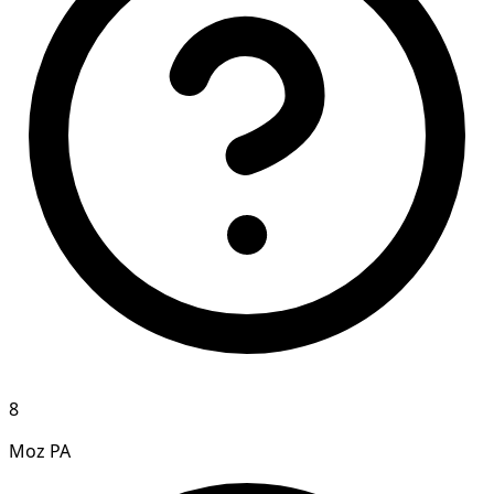
8
Moz PA