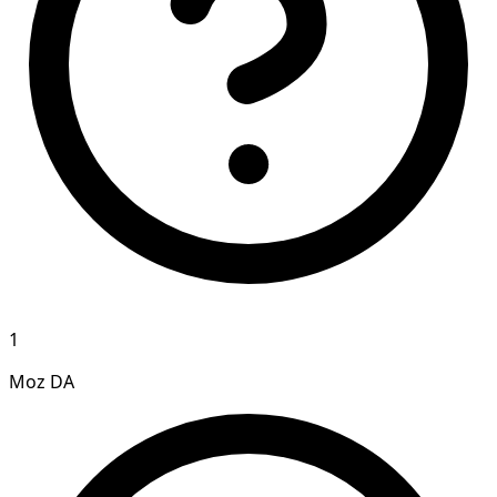
1
Moz DA