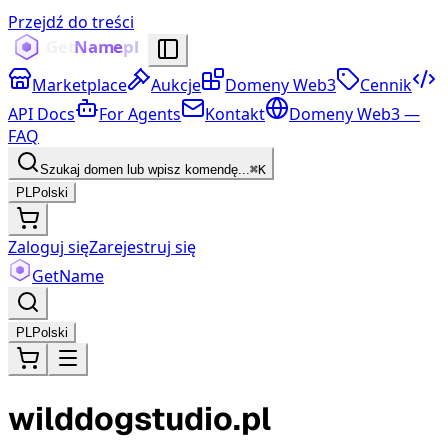
Przejdź do treści
Marketplace
Aukcje
Domeny Web3
Cennik
API Docs
For Agents
Kontakt
Domeny Web3 —
FAQ
Szukaj domen lub wpisz komendę...
⌘K
PL
Polski
Zaloguj się
Zarejestruj się
Get
Name
PL
Polski
wilddogstudio.pl