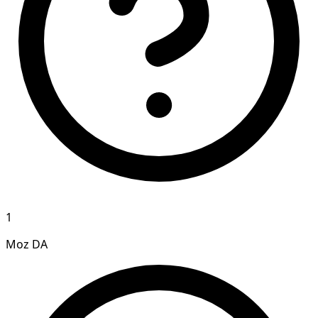
1
Moz DA