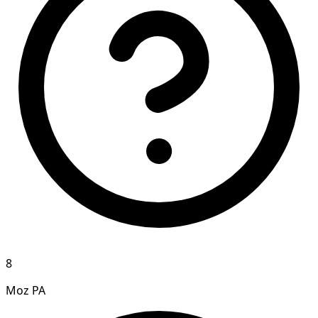
8
Moz PA