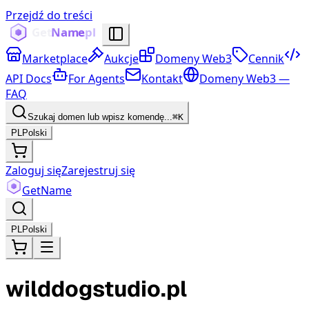
Przejdź do treści
Marketplace
Aukcje
Domeny Web3
Cennik
API Docs
For Agents
Kontakt
Domeny Web3 —
FAQ
Szukaj domen lub wpisz komendę...
⌘K
PL
Polski
Zaloguj się
Zarejestruj się
Get
Name
PL
Polski
wilddogstudio.pl