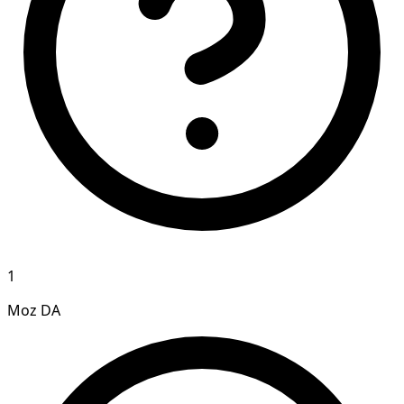
1
Moz DA