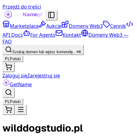
Przejdź do treści
Marketplace
Aukcje
Domeny Web3
Cennik
API Docs
For Agents
Kontakt
Domeny Web3 —
FAQ
Szukaj domen lub wpisz komendę...
⌘K
PL
Polski
Zaloguj się
Zarejestruj się
Get
Name
PL
Polski
wilddogstudio.pl