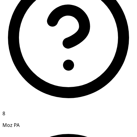
8
Moz PA