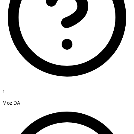
1
Moz DA