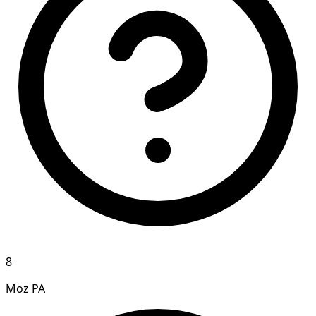
8
Moz PA