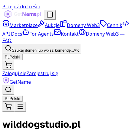
Przejdź do treści
Marketplace
Aukcje
Domeny Web3
Cennik
API Docs
For Agents
Kontakt
Domeny Web3 —
FAQ
Szukaj domen lub wpisz komendę...
⌘K
PL
Polski
Zaloguj się
Zarejestruj się
Get
Name
PL
Polski
wilddogstudio.pl