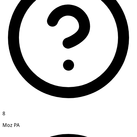
8
Moz PA