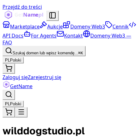
Przejdź do treści
Marketplace
Aukcje
Domeny Web3
Cennik
API Docs
For Agents
Kontakt
Domeny Web3 —
FAQ
Szukaj domen lub wpisz komendę...
⌘K
PL
Polski
Zaloguj się
Zarejestruj się
Get
Name
PL
Polski
wilddogstudio.pl