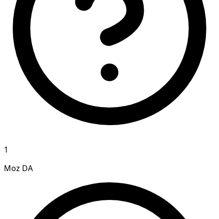
1
Moz DA