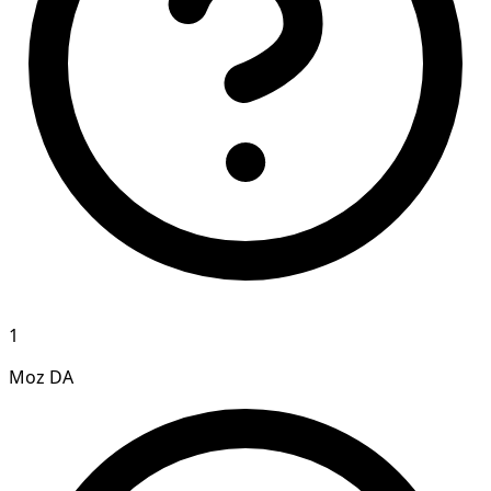
1
Moz DA