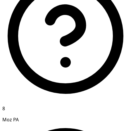
8
Moz PA