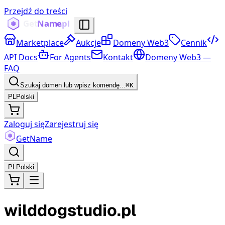
Przejdź do treści
Marketplace
Aukcje
Domeny Web3
Cennik
API Docs
For Agents
Kontakt
Domeny Web3 —
FAQ
Szukaj domen lub wpisz komendę...
⌘K
PL
Polski
Zaloguj się
Zarejestruj się
Get
Name
PL
Polski
wilddogstudio.pl