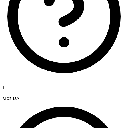
1
Moz DA