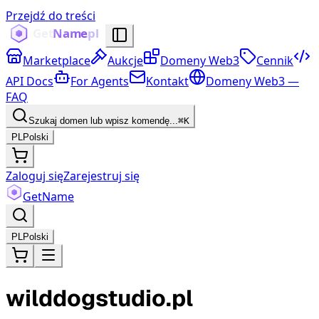
Przejdź do treści
Marketplace
Aukcje
Domeny Web3
Cennik
API Docs
For Agents
Kontakt
Domeny Web3 —
FAQ
Szukaj domen lub wpisz komendę...
⌘K
PL
Polski
Zaloguj się
Zarejestruj się
Get
Name
PL
Polski
wilddogstudio.pl