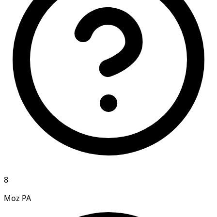
8
Moz PA