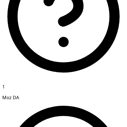
1
Moz DA