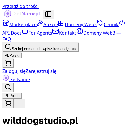
Przejdź do treści
Marketplace
Aukcje
Domeny Web3
Cennik
API Docs
For Agents
Kontakt
Domeny Web3 —
FAQ
Szukaj domen lub wpisz komendę...
⌘K
PL
Polski
Zaloguj się
Zarejestruj się
Get
Name
PL
Polski
wilddogstudio.pl