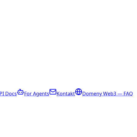
PI Docs
For Agents
Kontakt
Domeny Web3 — FAQ