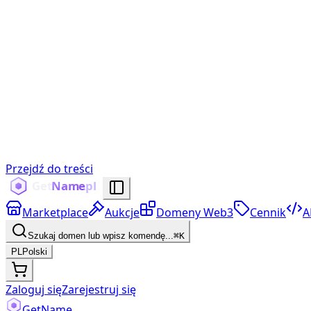
Przejdź do treści
Marketplace
Aukcje
Domeny Web3
Cennik
A
Szukaj domen lub wpisz komendę...
⌘K
PL
Polski
Zaloguj się
Zarejestruj się
Get
Name