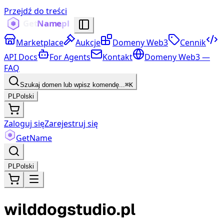
Przejdź do treści
Marketplace
Aukcje
Domeny Web3
Cennik
API Docs
For Agents
Kontakt
Domeny Web3 —
FAQ
Szukaj domen lub wpisz komendę...
⌘K
PL
Polski
Zaloguj się
Zarejestruj się
Get
Name
PL
Polski
wilddogstudio.pl