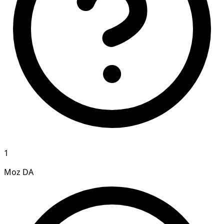
1
Moz DA