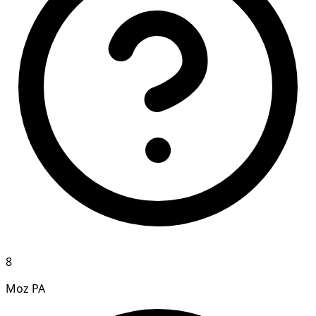
8
Moz PA