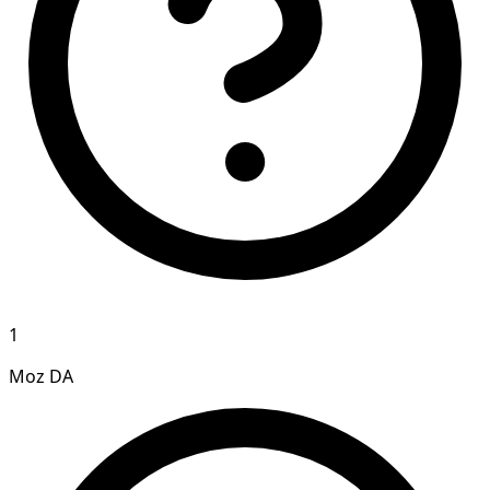
1
Moz DA