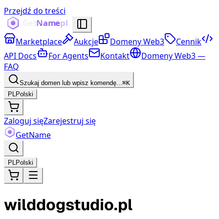
Przejdź do treści
Marketplace
Aukcje
Domeny Web3
Cennik
API Docs
For Agents
Kontakt
Domeny Web3 —
FAQ
Szukaj domen lub wpisz komendę...
⌘K
PL
Polski
Zaloguj się
Zarejestruj się
Get
Name
PL
Polski
wilddogstudio.pl