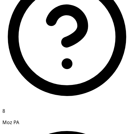
8
Moz PA