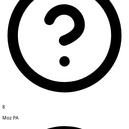
8
Moz PA