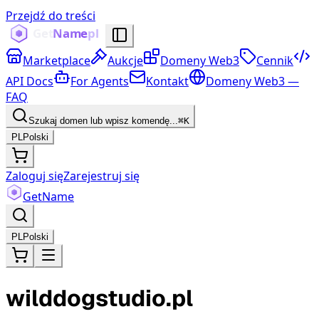
Przejdź do treści
Marketplace
Aukcje
Domeny Web3
Cennik
API Docs
For Agents
Kontakt
Domeny Web3 —
FAQ
Szukaj domen lub wpisz komendę...
⌘K
PL
Polski
Zaloguj się
Zarejestruj się
Get
Name
PL
Polski
wilddogstudio.pl