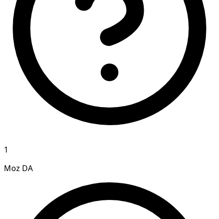
1
Moz DA